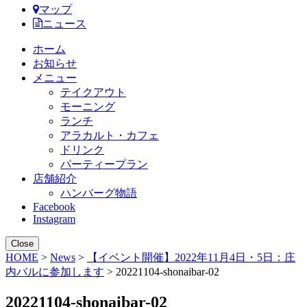
マップ
ニュース
ホーム
お知らせ
メニュー
テイクアウト
モーニング
ランチ
アラカルト・カフェ
ドリンク
パーティープラン
店舗紹介
ハンバーグ物語
Facebook
Instagram
Close
HOME
>
News
>
【イベント開催】2022年11月4日・5日：庄
内バルに参加します
> 20221104-shonaibar-02
20221104-shonaibar-02