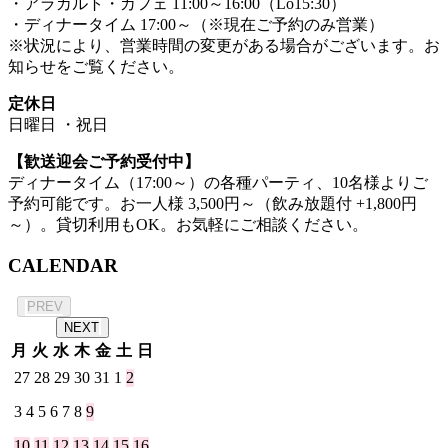
・アラカルト・カフェ 11:00～16:00（Lo15:30）
・ディナータイム 17:00～（※現在ご予約のみ営業）
※状況により、営業時間の変更がある場合がございます。お
知らせをご覧ください。
定休日
日曜日 ・祝日
【歓送迎会ご予約受付中】
ディナータイム（17:00～）の各種パーティ、10名様よりご
予約可能です。お一人様 3,500円～（飲み放題付 +1,800円
～）。貸切利用もOK。お気軽にご相談ください。
CALENDAR
2026年 8月
PREV
NEXT
月
火
水
木
金
土
日
27
28
29
30
31
1
2
3
4
5
6
7
8
9
10
11
12
13
14
15
16