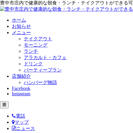
豊中市庄内で健康的な朝食・ランチ・テイクアウトができる可
ホーム
お知らせ
メニュー
テイクアウト
モーニング
ランチ
アラカルト・カフェ
ドリンク
パーティープラン
店舗紹介
ハンバーグ物語
Facebook
Instagram
☰
電話
マップ
ニュース