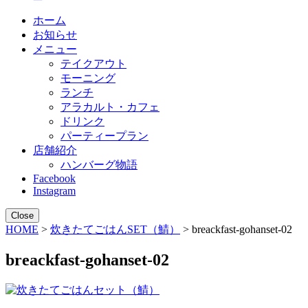
ホーム
お知らせ
メニュー
テイクアウト
モーニング
ランチ
アラカルト・カフェ
ドリンク
パーティープラン
店舗紹介
ハンバーグ物語
Facebook
Instagram
Close
HOME
>
炊きたてごはんSET（鯖）
> breackfast-gohanset-02
breackfast-gohanset-02