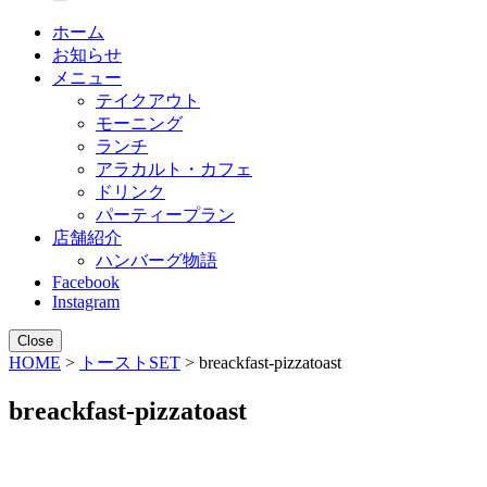
ホーム
お知らせ
メニュー
テイクアウト
モーニング
ランチ
アラカルト・カフェ
ドリンク
パーティープラン
店舗紹介
ハンバーグ物語
Facebook
Instagram
Close
HOME
>
トーストSET
> breackfast-pizzatoast
breackfast-pizzatoast