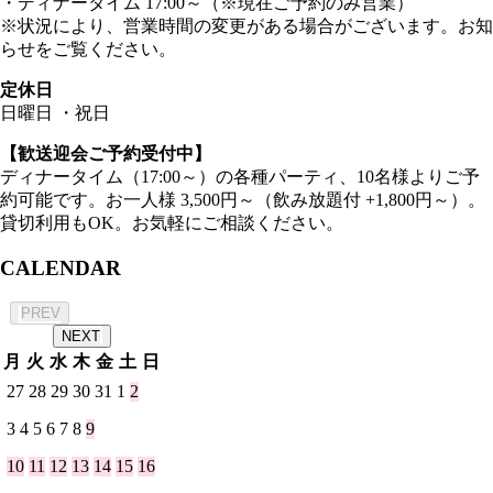
・ディナータイム 17:00～（※現在ご予約のみ営業）
※状況により、営業時間の変更がある場合がございます。お知
らせをご覧ください。
定休日
日曜日 ・祝日
【歓送迎会ご予約受付中】
ディナータイム（17:00～）の各種パーティ、10名様よりご予
約可能です。お一人様 3,500円～（飲み放題付 +1,800円～）。
貸切利用もOK。お気軽にご相談ください。
CALENDAR
2026年 8月
PREV
NEXT
月
火
水
木
金
土
日
27
28
29
30
31
1
2
3
4
5
6
7
8
9
10
11
12
13
14
15
16